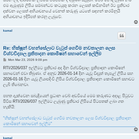
එම ඇමුණුම් ලිපිය සම්බන්ධව කටයුතු කරන ලෙසත් කඩිනමින් ඊට ප්‍රතිචාර
දක්වන ලෙසත් අභියාචනයේ වෙනත් කරුණු යටතේ සඳහන් කරමිනුයි
අභියාචනය ඉදිරිපත් කරනු ලැබුවේ.
kamal
Re: භික්ෂූන් වහන්සේලාට වැටුප් ගෙවීම නවතාලන ලෙස
විශ්වවිද්‍යාල ප්‍රතිපාදන කොමිෂන් සභාවෙන් ඉල්ලීම
P
Mon Mar 23, 2026 9:09 pm
o
s
RTI/2026/037 ඉල්ලීමට ප්‍රතිචාර අද දින විශ්වවිද්‍යාල ප්‍රතිපාදන කොමිෂන්
t
සභාවෙන් එවා තිබුණා. ඒ අනුව 2026-01-14 දින යැවූ විද්‍යුත් තැපැල් ලිපිය සහ
2026-01-16 දින යැවූ ලියාපදිංචි ලිපිය විශ්වවිද්‍යාල ප්‍රතිපාදන කොමිෂන් සභාවට
ලැබී තිබෙනවා.
පහත දැක්වෙන සබැඳියෙන් ප්‍රධාන වෙබ් අඩවියේ මෙම කරුණට අදාළ පිටුවට
පිවිස RTI/2026/037 ඉල්ලීමට ලැබුණු ප්‍රතිචාර ලිපියේ පිටපතක් ලබා ගත
හැකියි:
"භික්ෂූන් වහන්සේලාට වැටුප් ගෙවීම නවතාලන ලෙස විශ්වවිද්‍යාල ප්‍රතිපාදන
කොමිෂන් සභාවෙන් ඉල්ලීම"
kamal