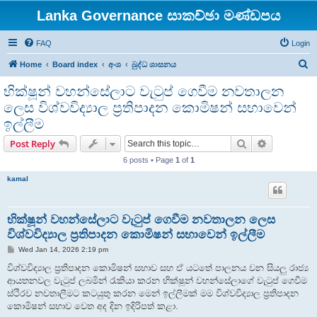
Lanka Governance සාකච්ඡා මණ්ඩපය
FAQ
Login
S
Home
Board index
අංශ
බුද්ධ ශාසනය
e
භික්ෂූන් වහන්සේලාට වැටුප් ගෙවීම නවතාලන
a
ලෙස විශ්වවිද්‍යාල ප්‍රතිපාදන කොමිෂන් සභාවෙන්
r
ඉල්ලීම
c
Search
Advanced s
Post Reply
h
6 posts • Page
1
of
1
kamal
භික්ෂූන් වහන්සේලාට වැටුප් ගෙවීම නවතාලන ලෙස
විශ්වවිද්‍යාල ප්‍රතිපාදන කොමිෂන් සභාවෙන් ඉල්ලීම
P
Wed Jan 14, 2026 2:19 pm
o
s
විශ්වවිද්‍යාල ප්‍රතිපාදන කොමිෂන් සභාව සහ ඒ යටතේ පාලනය වන සියලු රාජ්‍ය
t
ආයතනවල වැටුප් ලබමින් රැකියා කරන භික්ෂූන් වහන්සේලාගේ වැටුප් ගෙවීම
ස්ථිරව නවතාලීමට කටයුතු කරන මෙන් ඉල්ලීමක් මම විශ්වවිද්‍යාල ප්‍රතිපාදන
කොමිෂන් සභාව වෙත අද දින ඉදිරිපත් කළා.