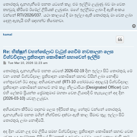
තොරතුරු දැනගැනීමේ පනත යටතේ කළ එම ඉල්ලීම ලැබුණු බව මා වෙත
තහවුරු කිරීමේ ඊමේල් ලිපියක් ලැබුණා. මගේ ඉල්ලීමට ලබා දී ඇති අංකය
වන්නේ RTI/2026/037. යථා කාලයේ දී මා ඉල්ලා ඇති තොරතුරු මා වෙත ලබා
දෙනු ඇතැයි එහි සඳහන්ව තිබෙනවා.
kamal
Re: භික්ෂූන් වහන්සේලාට වැටුප් ගෙවීම නවතාලන ලෙස
විශ්වවිද්‍යාල ප්‍රතිපාදන කොමිෂන් සභාවෙන් ඉල්ලීම
P
Tue Mar 10, 2026 11:23 am
o
s
තොරතුරු දැනගැනීමේ පනත යටතේ 2026-02-19 දින ඉල්ලා සිටි තොරතුරු මේ
t
වන තෙක් විශ්වවිද්‍යාල ප්‍රතිපාදන කොමිෂන් සභාව විසින් ලබා නොදීම
හේතුවෙන් ඊට අදාළ අභියාචනයක් (RTI-10 පෝරමයට අදාළව) විශ්වවිද්‍යාල
ප්‍රතිපාදන කොමිෂන් සභාවේ නම් කළ නිලධාරියා (Designated Officer) වන
එහි ලේකම් ප්‍රියන්ත ප්‍රේමකුමාර මහතා වෙත ලියාපදිංචි තැපෑලෙන් අද දින
(2026-03-10) යවනු ලැබුවා.
අභියාචනා කිරීමට පදනම ලෙස ඉදිරිපත් කළ හේතුව වන්නේ තොරතුරු
දැනගැනීමේ පනත මගින් නිශ්චිතව දක්වා ඇති කාල සීමාව තුළ ඉල්ලා සිටි
තොරතුරු ලබා නොදීමයි.
අද දින යවන ලද එම ලිපිය සමඟ විශ්වවිද්‍යාල ප්‍රතිපාදන කොමිෂන් සභාව වෙත
යවන ලද ආරම්භක ලිපියේ පිටපතක් ද අමුණා යැවුවා. පෙර නොලැබුණි නම්