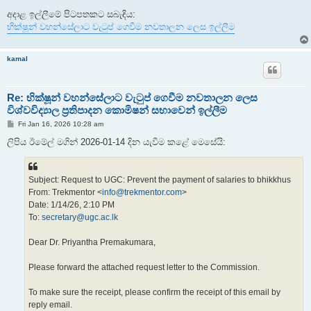
අදාළ ඉල්ලීමේ පිටපතකට සබැඳිය:
භික්ෂූන් වහන්සේලාට වැටුප් ගෙවීම නවතාලන ලෙස ඉල්ලීම
kamal
Re: භික්ෂූන් වහන්සේලාට වැටුප් ගෙවීම නවතාලන ලෙස
විශ්වවිද්‍යාල ප්‍රතිපාදන කොමිෂන් සභාවෙන් ඉල්ලීම
P
Fri Jan 16, 2026 10:28 am
o
s
ලිපිය ඊමේල් මගින් 2026-01-14 දින යැවීම කළේ මෙසේයි:
t
Subject: Request to UGC: Prevent the payment of salaries to bhikkhus
From: Trekmentor <
info@trekmentor.com
>
Date: 1/14/26, 2:10 PM
To:
secretary@ugc.ac.lk
Dear Dr. Priyantha Premakumara,
Please forward the attached request letter to the Commission.
To make sure the receipt, please confirm the receipt of this email by
reply email.