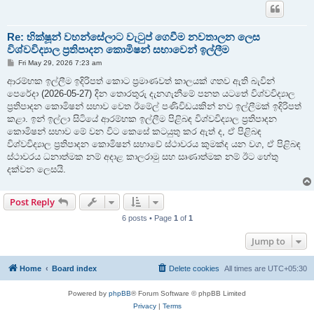
Re: භික්ෂූන් වහන්සේලාට වැටුප් ගෙවීම නවතාලන ලෙස
විශ්වවිද්‍යාල ප්‍රතිපාදන කොමිෂන් සභාවෙන් ඉල්ලීම
P
Fri May 29, 2026 7:23 am
o
s
ආරම්භක ඉල්ලීම ඉදිරිපත් කොට ප්‍රමාණවත් කාලයක් ගතව ඇති බැවින්
t
පෙරේදා (2026-05-27) දින තොරතුරු දැනගැනීමේ පනත යටතේ විශ්වවිද්‍යාල
ප්‍රතිපාදන කොමිෂන් සභාව වෙත ඊමේල් පණිවිඩයකින් නව ඉල්ලීමක් ඉදිරිපත්
කළා. ඉන් ඉල්ලා සිටියේ ආරම්භක ඉල්ලීම පිළිබඳ විශ්වවිද්‍යාල ප්‍රතිපාදන
කොමිෂන් සභාව මේ වන විට කෙසේ කටයුතු කර ඇත් ද, ඒ පිළිබඳ
විශ්වවිද්‍යාල ප්‍රතිපාදන කොමිෂන් සභාවේ ස්ථාවරය කුමක්ද යන වග, ඒ පිළිබඳ
ස්ථාවරය ධනාත්මක නම් අදාළ කාලරාමු සහ සෘණාත්මක නම් ඊට හේතු
දක්වන ලෙසයි.
Post Reply
6 posts • Page
1
of
1
Jump to
Home
Board index
Delete cookies
All times are
UTC+05:30
Powered by
phpBB
® Forum Software © phpBB Limited
Privacy
|
Terms