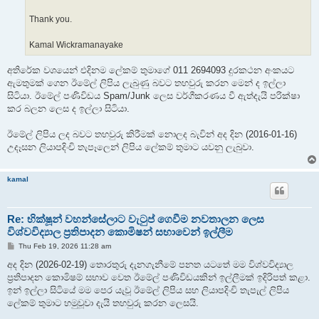
Thank you.
Kamal Wickramanayake
අතිරේක වශයෙන් එදිනම ලේකම් තුමාගේ 011 2694093 දුරකථන අංකයට
ඇමතුමක් ගෙන ඊමේල් ලිපිය ලැබුණු බවට තහවුරු කරන මෙන් ද ඉල්ලා
සිටියා. ඊමේල් පණිවිඩය Spam/Junk ලෙස වර්ගීකරණය වී ඇත්දැයි පරික්ෂා
කර බලන ලෙස ද ඉල්ලා සිටියා.
ඊමේල් ලිපිය ලද බවට තහවුරු කිරීමක් නොලද බැවින් අද දින (2016-01-16)
උදෑසන ලියාපදිංචි තැපෑලෙන් ලිපිය ලේකම් තුමාට යවනු ලැබුවා.
kamal
Re: භික්ෂූන් වහන්සේලාට වැටුප් ගෙවීම නවතාලන ලෙස
විශ්වවිද්‍යාල ප්‍රතිපාදන කොමිෂන් සභාවෙන් ඉල්ලීම
P
Thu Feb 19, 2026 11:28 am
o
s
අද දින (2026-02-19) තොරතුරු දැනගැනීමේ පනත යටතේ මම විශ්වවිද්‍යාල
t
ප්‍රතිපාදන කොමිෂම් සභාව වෙත ඊමේල් පණිවිඩයකින් ඉල්ලීමක් ඉදිරිපත් කළා.
ඉන් ඉල්ලා සිටියේ මම පෙර යැවූ ඊමේල් ලිපිය සහ ලියාපදිංචි තැපැල් ලිපිය
ලේකම් තුමාට හමුවූවා දැයි තහවුරු කරන ලෙසයි.